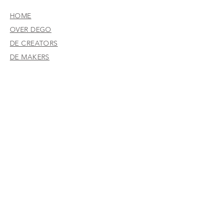
HOME
OVER DEGO
DE CREATORS
DE MAKERS
SHOWROOM
PROJECTEN
NIEUWS VAN DEGO
CONTACT
WERKEN BIJ DEGO
CRUISESCHEPEN
RETAIL
KANTOORINRICHTING
HORECA & HOSPITALITY
SPECIALS