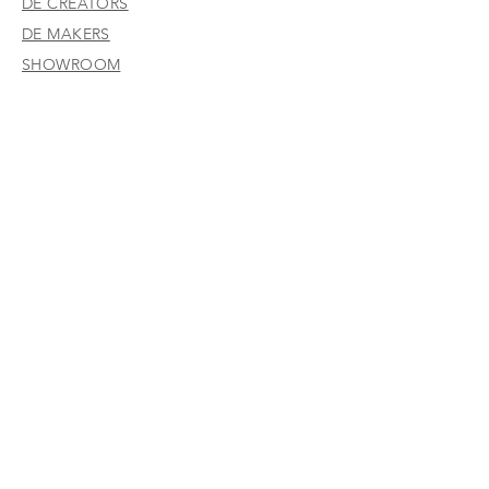
DE CREATORS
DE MAKERS
SHOWROOM
PROJECTEN
NIEUWS VAN DEGO
CONTACT
WERKEN BIJ DEGO
CRUISESCHEPEN
RETAIL
KANTOORINRICHTING
HORECA & HOSPITALITY
SPECIALS
DISCLAIMER EN PRIVACY