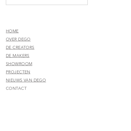
Meubelstoffeerder fulltime
(VERVULD)
HOME
OVER DEGO
DE CREATORS
DE MAKERS
SHOWROOM
PROJECTEN
NIEUWS VAN DEGO
CONTACT
WERKEN BIJ DEGO
CRUISESCHEPEN
RETAIL
KANTOORINRICHTING