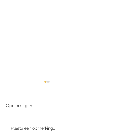
Opmerkingen
Dego toen en n
Vacature
Plaats een opmerking...